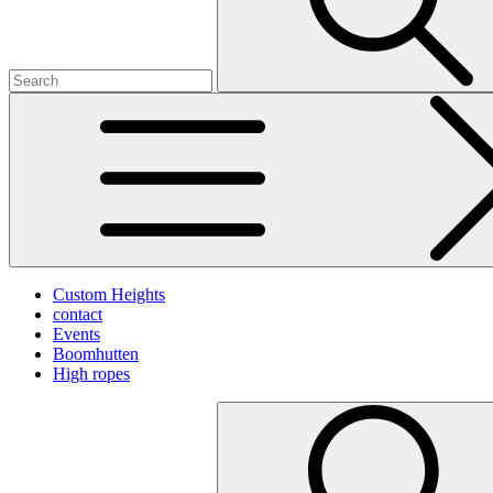
Custom Heights
contact
Events
Boomhutten
High ropes
Search
for: