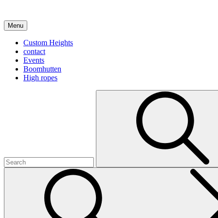
Skip
to
content
Menu
Custom Heights
contact
Events
Boomhutten
High ropes
Search
for: